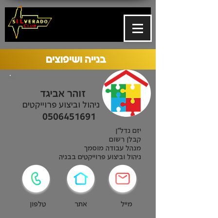
בנייה ושיפוצים
זוהר אביגד
ניהול וביצוע פרוייקטים
0506451691
יזם נדל”ן
קבלן רשום
מנהל עבודה מוסמך
ניהול וביצוע פרוייקטים בבניה
מייל
אתר
טלפון