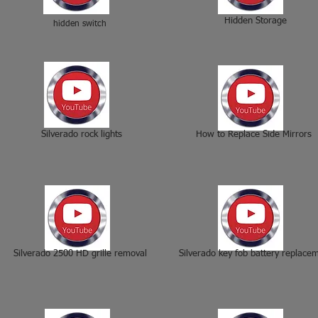
Hidden Storage
hidden switch
Silverado rock lights
How to Replace Side Mirrors
Silverado 2500 HD grille removal
Silverado key fob battery replace