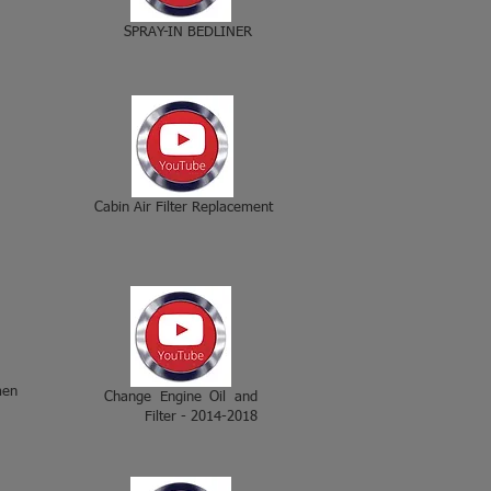
SPRAY-IN BEDLINER
Cabin Air Filter Replacement
men
Change Engine Oil and
Filter - 2014-2018