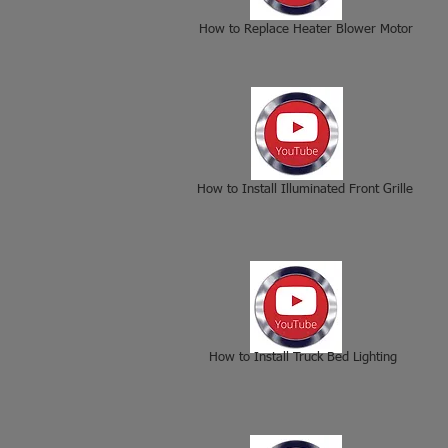
How to Replace Heater Blower Motor
How to Install Illuminated Front Grille
How to Install Truck Bed Lighting