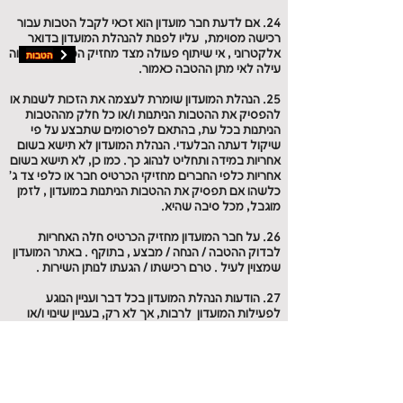
24. אם לדעת חבר מועדון הוא זכאי לקבל הטבות עבור
רכישה מסוימת, עליו לפנות להנהלת המועדון בדואר
הטבות
אלקטרוני , אי שיתוף פעולה מצד מחזיק הכרטיס , תהווה
עילה לאי מתן ההטבה כאמור.
25. הנהלת המועדון שומרת לעצמה את הזכות לשנות או
להפסיק את ההטבות הניתנות ו/או כל חלק מההטבות
הניתנות בכל עת, בהתאם לפרסומים שתבצע על פי
שיקול דעתה הבלעדי. הנהלת המועדון לא תישא בשום
אחריות במידה ותחליט לנהוג כך. כמו כן, לא תישא בשום
אחריות כלפי החברים מחזיקי הכרטיס חבר או כלפי צד ג'
כלשהו אם תפסיק את ההטבות הניתנות במועדון , לזמן
מוגבל, מכל סיבה שהיא.
26. על חבר המועדון מחזיק הכרטיס חלה האחריות
לבדוק ההטבה / הנחה / מבצע , בתוקף . באתר המועדון
שמצוין לעיל . טרם רכישתו / הגעתו לנותן השירות .
27. הודעות הנהלת המועדון בכל דבר ועניין הנוגע
לפעילות המועדון לרבות, אך לא רק, בעניין שינוי ו/או
הוספה ו/או גריעה שייעשו ו/או שבכוונת הנהלת המועדון
לבצעם, בתקנון ו/או בהנחות ו/או בדמי החבר ו/או בכל
דבר ועניין הנוגע לזכאות החבר ו/או לפעילות מועדון
לקוחות ו/או הפסקת פעילותו וכיו"ב, ייעשו ע"י הנהלת
המועדון באמצעות דואר אלקטרוני ו/או אתר האינטרנט