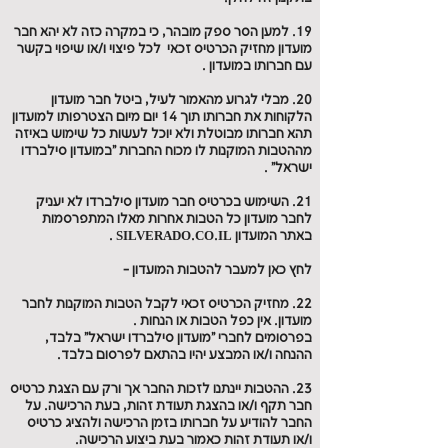
19. למען הסר ספק מובהר, כי במקרה כזה לא יהא חבר
מועדון מחזיק הכרטיס זכאי לכל פיצוי ו/או שיפוי בקשר
עם חברותו במועדון .
20. מבלי לגרוע מהאמור לעיל, ביטל חבר מועדון
הלקוחות את חברותו תוך 14 יום מיום הצטרפותו למועדון
תהא חברותו מבוטלת ולא יוכל לעשות כל שימוש באיזה
מההטבות המוקנות לו מכוח החברות "במועדון סילברדו
ישראל" .
21. השימוש בכרטיס חבר מועדון סילברדו לא יעניק
לחבר מועדון כל הטבות אחרות מאלו המתפרסמות
באתר המועדון SILVERADO.CO.IL .
לחץ כאן למעבר להטבות המועדון -
22. מחזיק הכרטיס זכאי לקבל הטבות המוקנות לחבר
מועדון. אין כפל הטבות או הנחות .
בפרסומים לחברי "מועדון סילברדו ישראל" בלבד,
ההנחה ו/או המבצע יהיו בהתאם לפרסום בלבד.
23. ההטבות יינתנו לזכות החבר אך ורק עם הצגת כרטיס
חבר תקף ו/או בהצגת תעודת זהות, בעת הרכישה. על
החבר להודיע על חברותו בזמן הרכישה ולהציג כרטיס
ו/או תעודת זהות כאמור בעת ביצוע הרכישה.