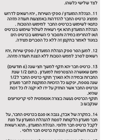
לצד שלישי כלשהו.
11. הנהלת המועדון / ספקי השירות , יהיו רשאים לדרוש
ממציג כרטיס החבר להזדהות באמצעות תעודה מזהה
כתנאי לשימוש בכרטיס החבר למימוש ההטבות .
הנהלת המועדון תהא אף רשאית לשלול שימוש בכרטיס
ו/או להחרימו במידה ותסבור כי השימוש בכרטיס הינו
בניגוד לאמור בתקנון זה ללא כל הסברים מצידה.
12. למען הסר ספק הנהלת המועדון / ספקי שירות ,יהיו
רשאים לסרב לממש הטבות ללא הצגת תעודה מזהה.
13. כרטיס חבר יהא תקף למשך חצי שנה (6 חודשים)
מיום שאושרה ההצטרפות למועדון . בתום 1/2 שנת
החברות ובמידה ולא הוארך תוקף כרטיס החבר ל1/2
שנה נוספת, יפקעו כל הזכויות המוקנות לחבר מועדון
וכרטיס החבר אשר הוחזק על ידו לא יקנה לו כל זכות
שהיא.
תוקף הכרטיס נעשה בצורה אוטומטית לפי קריטריונים
שנקבעו ב
14. במקרה של אבדן, גנבה או פגם בכרטיס החבר, על
חבר מועדון הלקוחות לפנות להנהלת המועדון על מנת
לקבל כרטיס חבר חלופי. הנהלת המועדון , תהא רשאית
לגבות תשלום בגין הנפקת כרטיס חבר חלופי .