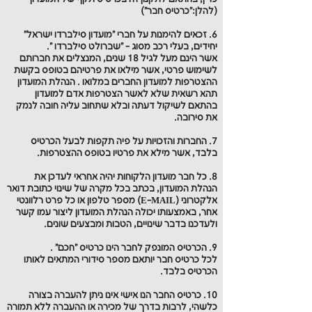
(להלן:"כרטיס חבר")
6. זכאים להימנות על חברי "מועדון סילברדו ישראל"
יחידים, בעלי רכב מסוג - "שברולט סילברדו ".
אשר הינם מעל לגיל 18 שנים, המנצלים את חברותם
לשימוש פרטי, אשר מילאו את פרטיהם בטופס בקשת
ההצטרפות למועדון החברים במלואו . הנהלת המועדון
תהא רשאית שלא לאשר הצטרפות אדם למועדון
בהתאם לשיקול דעתה ובלא שתחוב עליה חובה לנמק
את סירובה.
7. החברות והזכויות על פיה תקפות לבעל הכרטיס
בלבד, אשר מילא את פרטיו בטופס ההצטרפות.
8. כל חבר מועדון הלקוחות יהיה אחראי לעדכן את
הנהלת המועדון, בכתב בכל מקרה של שינוי כתובת דואר
אלקטרוני (E-MAIL) מספר טלפון או כל פרט רלוונטי
אחר, באמצעותו יכולה הנהלת המועדון ליצור עמו קשר
ולעדכנו בדבר שינויים, הטבות ומבצעים שונים.
9. הכרטיס המונפק לחבר הינו כרטיס "חכם" .
לכל כרטיס חבר יותאם מספר סידורי המתאים לאותו
הכרטיס בלבד.
10. כרטיס החבר הנו אישי אינו ניתן להעברה בצורה
כלשהי, לרבות בדרך של מכירה או ההעברה ללא תמורה