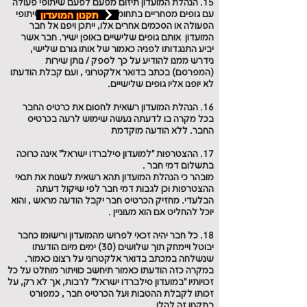
15. הנהלת המועדון תיזום מפעם לפעם שיתופי פעולה
תקנון המועדון
עם גופים מסחריים בתחומים מגוונים ובמסגרת שיתופי
הפעולה או הסכמים אחרים אלו, ייתכן ויפנו אל חבר
המועדון אותם גופים שלישיים באופן ישיר. חבר אשר
יביע התנגדותו לפניה כאמור של אותו גורם שלישי,
נידרש ממנו להודיע על כך לספק / נותן שירות
(המפרסם) בכתב בדואר אלקטרוני , ועם קבלת הודעתו
לא יופנו אליו גופים שלישיים.
16. הנהלת המועדון רשאית לחסום את כרטיס החבר
בכל מקרה בו לדעתה נעשה שימוש לרעה בכרטיס
החבר. ללא הודעה מוקדמת
17. ההצטרפות "למועדון סילברדו ישראל" אינה כרוכה
בתשלום דמי חבר .
מובהר כי הנהלת המועדון תהא רשאית לשנות את תנאי
ההצטרפות וכן לגבות דמי חבר לפי שיקול דעתה
הבלעדי. מחזיק הכרטיס חבר יקבל הודעה מראש , והוא
יוכל להחליט אם הוא מעוניין .
18. כל חבר יהיה זכאי לפרוש מהמועדון ורישומו כחבר
יבוטל ויימחק תוך שלושים (30) ימים מיום הודעתו
שנשלחה במכתב בדואר אלקטרוני על רצונו כאמור.
במקרה כזה הודעתו כאמור תיחשב כוויתור מוחלט על כל
זכויותיו "במועדון סילברדו ישראל" לרבות, אך לא רק, על
זכותו לקבלת ההטבות ועל הכרטיס חבר , כמפורט
בתקנון זה להלן.